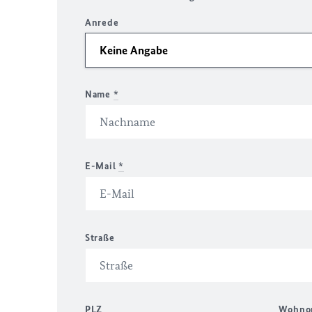
Anrede
Name
*
E-Mail
*
Straße
PLZ
Wohno