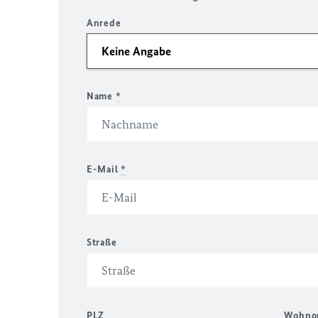
Anrede
Name
*
E-Mail
*
Straße
PLZ
Wohno