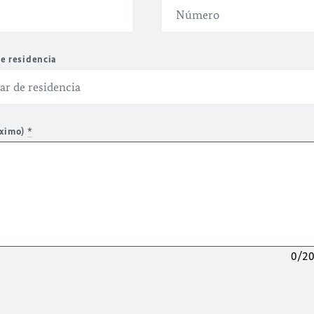
e residencia
áximo)
*
0/2