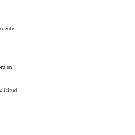
camente
ora en
olicitud