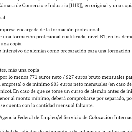
ámara de Comercio e Industria [IHK]), en original y una copi
nal
empresa encargada de la formación profesional:
una formación profesional cualificada, nivel B1; en los demá
 una copia
so intensivo de alemán como preparación para una formación
tes, más una copia
por lo menos 771 euros neto / 927 euros bruto mensuales par
a empresa) o de mínimo 903 euros neto mensuales (en caso de
cnico). En caso de que se tome un curso de alemán antes de ini
 menor al monto mínimo, deberá comprobarse por separado, po
 se cuenta con la cantidad mensual faltante.
 Agencia Federal de Empleo/el Servicio de Colocación Interna
ilidad de solicitar directamente y de antemano la autorizació