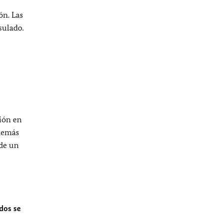
ón. Las
sulado.
ión en
 demás
 de un
dos se