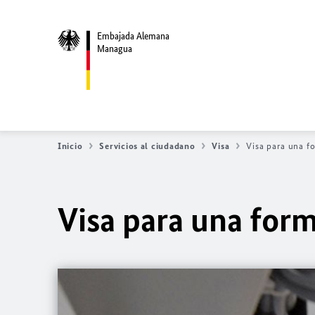
Embajada Alemana
Managua
Inicio
Servicios al ciudadano
Visa
Visa para una f
Visa para una for