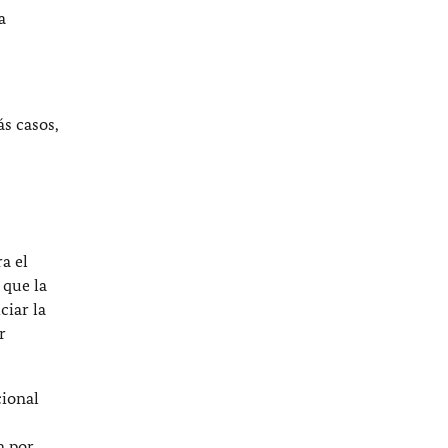
a
s casos,
a el
 que la
ciar la
r
cional
n por