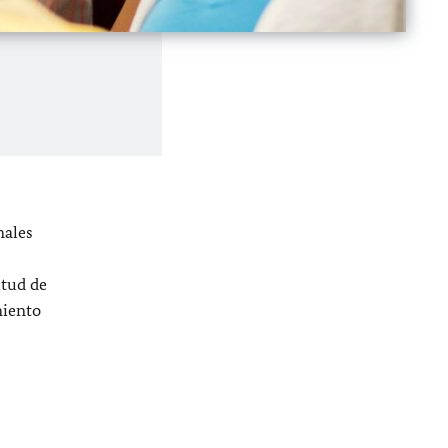
nales
itud de
miento