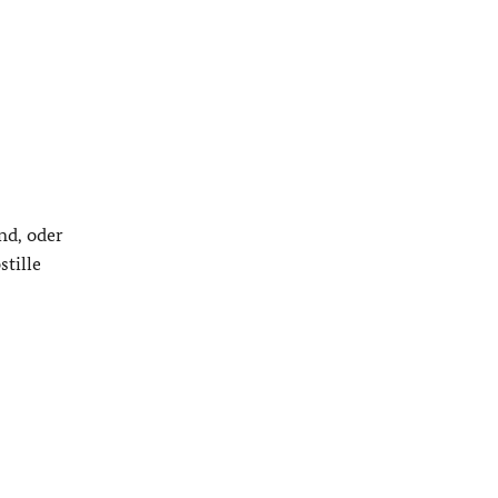
nd, oder
tille