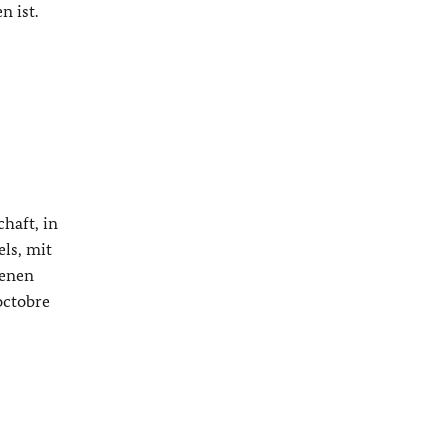
n ist.
chaft, in
ls, mit
denen
octobre