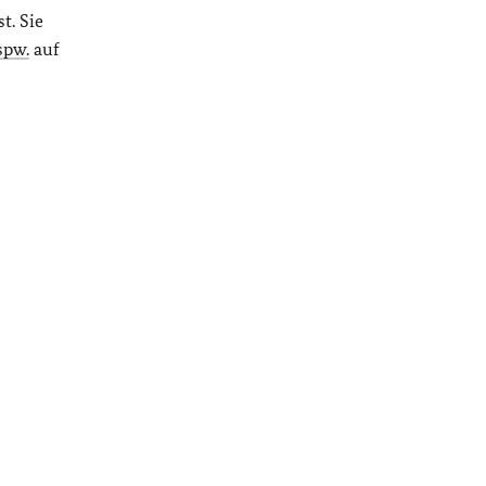
t. Sie
spw.
auf