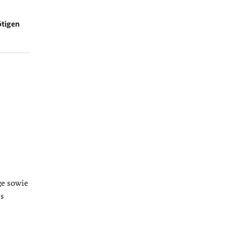
ötigen
ge sowie
es