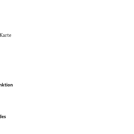
-Karte
nktion
des