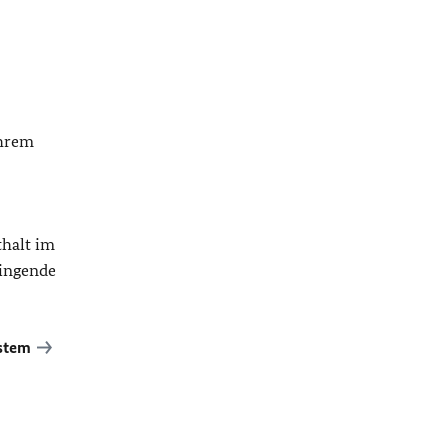
Ihrem
thalt im
ringende
stem